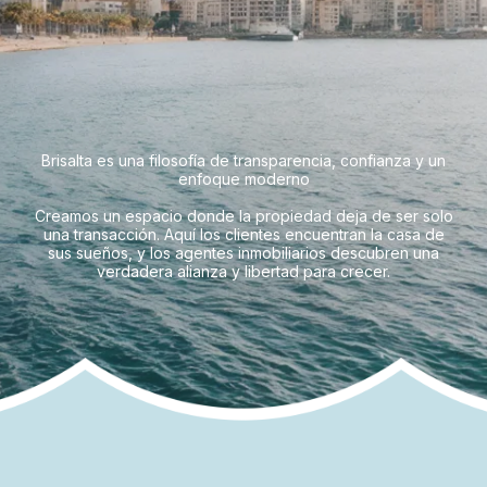
Creamos un espacio donde la propiedad deja de ser solo
una transacción. Aquí los clientes encuentran la casa de
sus sueños, y los agentes inmobiliarios descubren una
verdadera alianza y libertad para crecer.
our story
Nuestra historia
De una idea a un espacio donde la
comodidad se encuentra con la
honestidad.