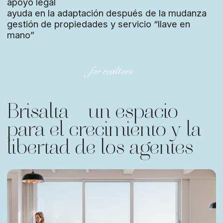
armonía. Brisalta nació para que este camino sea
fácil e inspirador.
+380
( Obtener una consulta )
Dirección de la oficina
Alicante, Comunidad
Valenciana, España
Número de teléfono
+34625134305