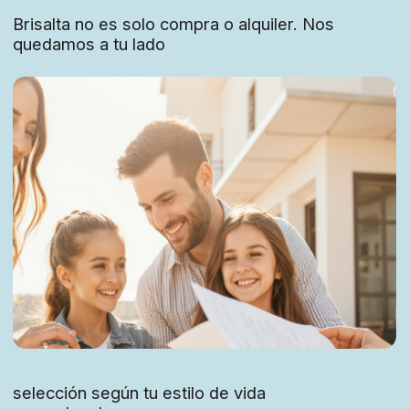
formación y eventos
flujo de clientes (generación de leads)
apoyo a la marca personal
Brisalta es mucho
más que una agencia
inmobiliaria
Déjanos tu solicitud y nuestro asesor se pondrá
en contacto contigo para contarte cómo
podemos ayudarte
Creemos que un hogar no son solo paredes, sino
una sensación de confianza, seguridad y