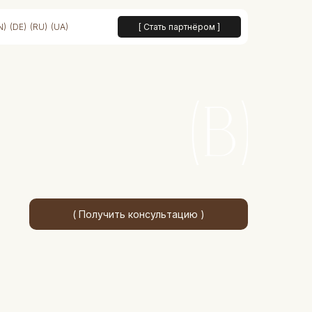
N)
(DE)
(RU)
(UA)
[ Стать партнёром ]
( Получить консультацию )