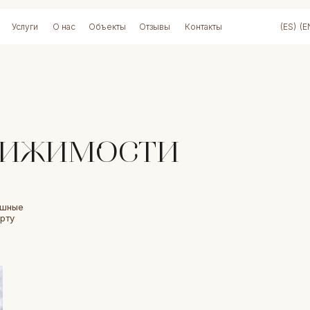
Услуги
О нас
Объекты
Отзывы
Контакты
(ES)
(E
вижимости
ошные
рту