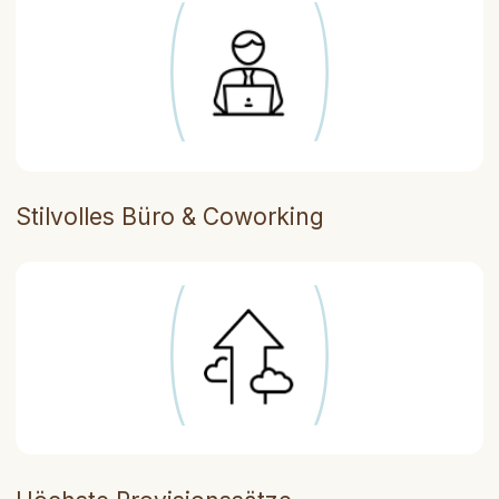
Spanien
Telefonnummer
+34 625 134 305
E-Mail
Informationen folgen in Kürze
Rechtliche Informationen
Informationen folgen in Kürze
Soziale Netzwerke
© 2025. Brisalta
Made with 🤍 by monalab agency