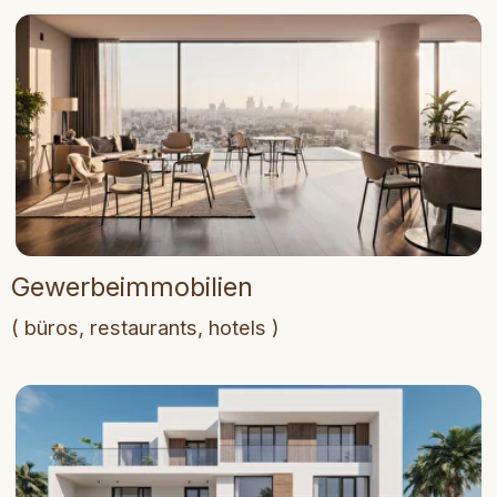
Investitionsobjekte
( projekte mit rendite und potenzial )
Umzug & Betreuung
( anpassung, immobilienverwaltung )
Über uns
about