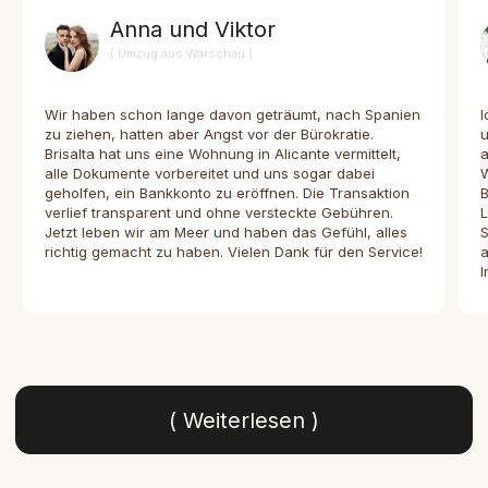
Anna und Viktor
( Umzug aus Warschau )
Wir haben schon lange davon geträumt, nach Spanien
I
zu ziehen, hatten aber Angst vor der Bürokratie.
Brisalta hat uns eine Wohnung in Alicante vermittelt,
a
alle Dokumente vorbereitet und uns sogar dabei
W
geholfen, ein Bankkonto zu eröffnen. Die Transaktion
B
verlief transparent und ohne versteckte Gebühren.
L
Jetzt leben wir am Meer und haben das Gefühl, alles
S
richtig gemacht zu haben. Vielen Dank für den Service!
a
I