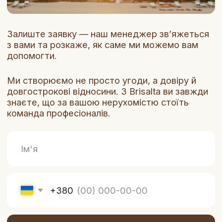
Номер телефону
+34625134305
Електронна адреса
Інформація з’явиться найближчим часом
Юридична інформація
Інформація з’явиться найближчим часом
Соцмережі
© 2025. Brisalta
Made with 🤍 by monalab agency