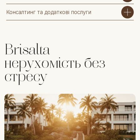
з вами та розкаже, як саме ми можемо вам
допомогти.
Консалтинг та додаткові послуги
Ми створюємо не просто угоди, а довіру й
довгострокові відносини. З Brisalta ви завжди
знаєте, що за вашою нерухомістю стоїть
команда професіоналів.
+380
( Отримати консультацію )
Адреса офісу
Аліканте, Валенсійське
співтовариство, Іспанія