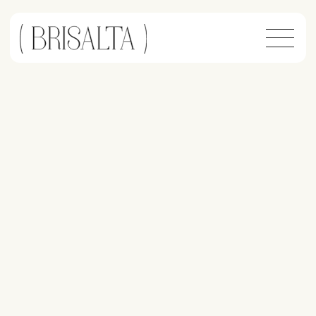
Brisalta – сервіс, що
робить нерухомість
простішою