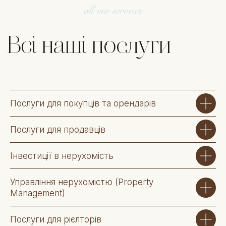
Brisalta –
нерухомість без
Послуги для покупців та орендарів
стресу
Послуги для продавців
Інвестиції в нерухомість
Управління нерухомістю (Property
Management)
Залиште заявку — наш менеджер зв’яжеться
Послуги для рієлторів